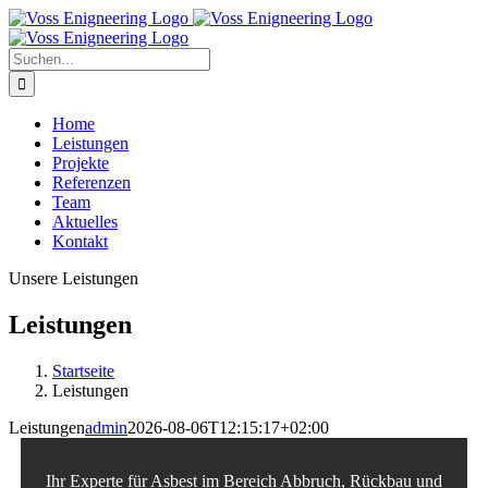
Zum
Inhalt
springen
Suche
nach:
Home
Leistungen
Projekte
Referenzen
Team
Aktuelles
Kontakt
Unsere Leistungen
Leistungen
Startseite
Leistungen
Leistungen
admin
2026-08-06T12:15:17+02:00
Ihr Experte für Asbest im Bereich Abbruch, Rückbau und